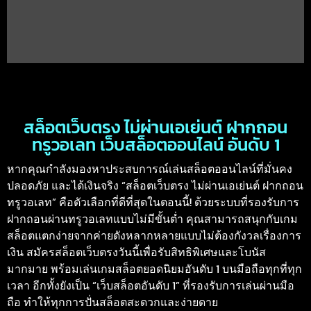
สล็อตเว็บตรง ไม่ผ่านเอเย่นต์ ฝากถอน
ทรูวอเลท เว็บสล็อตออนไลน์ อันดับ 1
หากคุณกำลังมองหาประสบการณ์เล่นสล็อตออนไลน์ที่มั่นคง
ปลอดภัย และได้เงินจริง “สล็อตเว็บตรง ไม่ผ่านเอเย่นต์ ฝากถอน
ทรูวอเลท” คือตัวเลือกที่ดีที่สุดในตอนนี้! ด้วยระบบที่รองรับการ
ฝากถอนผ่านทรูวอเลทแบบไม่มีขั้นต่ำ คุณสามารถสนุกกับเกม
สล็อตแตกง่ายจากค่ายดังหลากหลายแบบไม่ต้องกังวลเรื่องการ
เงิน สมัครสล็อตเว็บตรงวันนี้เพื่อรับสิทธิพิเศษและโบนัส
มากมาย พร้อมเล่นเกมสล็อตยอดนิยมอันดับ 1 บนมือถือทุกที่ทุก
เวลา อีกทั้งยังเป็น “เว็บสล็อตอันดับ 1” ที่รองรับการเล่นผ่านมือ
ถือ ทำให้ทุกการปั่นสล็อตสะดวกและง่ายดาย