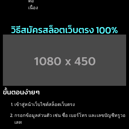
ต่อ
เนื่อง
วิธีสมัครสล็อตเว็บตรง 100%
ขั้นตอนง่ายๆ
เข้าสู่หน้าเว็บไซต์สล็อตเว็บตรง
กรอกข้อมูลส่วนตัว เช่น ชื่อ เบอร์โทร และเลขบัญชีทรูวอ
เลท