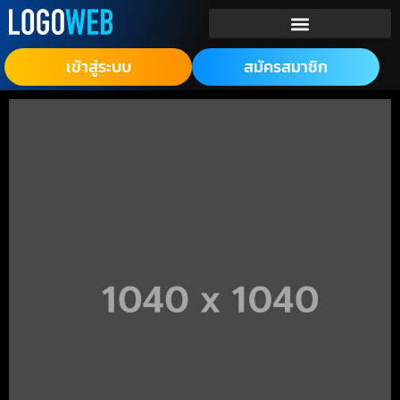
เข้าสู่ระบบ
สมัครสมาชิก