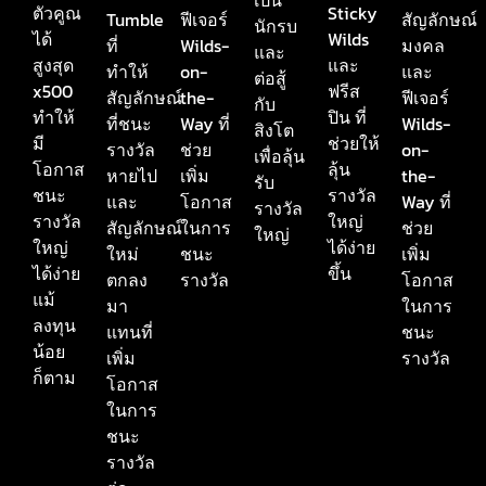
เป็น
ตัวคูณ
Sticky
Tumble
ฟีเจอร์
สัญลักษณ์
นักรบ
ได้
Wilds
ที่
Wilds-
มงคล
และ
สูงสุด
และ
ทำให้
on-
และ
ต่อสู้
x500
ฟรีส
สัญลักษณ์
the-
ฟีเจอร์
กับ
ทำให้
ปิน ที่
ที่ชนะ
Way ที่
Wilds-
สิงโต
มี
ช่วยให้
รางวัล
ช่วย
on-
เพื่อลุ้น
โอกาส
ลุ้น
หายไป
เพิ่ม
the-
รับ
ชนะ
รางวัล
และ
โอกาส
Way ที่
รางวัล
รางวัล
ใหญ่
สัญลักษณ์
ในการ
ช่วย
ใหญ่
ใหญ่
ได้ง่าย
ใหม่
ชนะ
เพิ่ม
ได้ง่าย
ขึ้น
ตกลง
รางวัล
โอกาส
แม้
มา
ในการ
ลงทุน
แทนที่
ชนะ
น้อย
เพิ่ม
รางวัล
ก็ตาม
โอกาส
ในการ
ชนะ
รางวัล