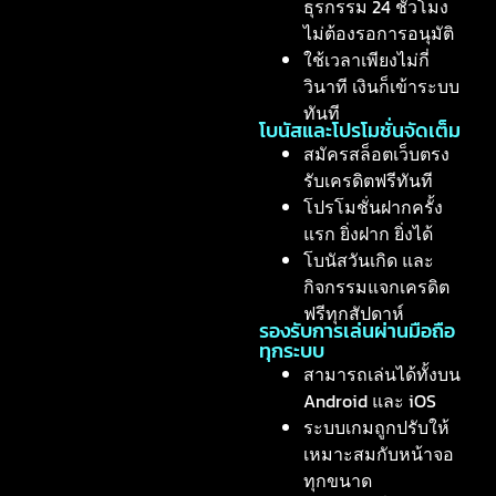
ธุรกรรม 24 ชั่วโมง
ไม่ต้องรอการอนุมัติ
ใช้เวลาเพียงไม่กี่
วินาที เงินก็เข้าระบบ
ทันที
โบนัสและโปรโมชั่นจัดเต็ม
สมัครสล็อตเว็บตรง
รับเครดิตฟรีทันที
โปรโมชั่นฝากครั้ง
แรก ยิ่งฝาก ยิ่งได้
โบนัสวันเกิด และ
กิจกรรมแจกเครดิต
ฟรีทุกสัปดาห์
รองรับการเล่นผ่านมือถือ
ทุกระบบ
สามารถเล่นได้ทั้งบน
Android และ iOS
ระบบเกมถูกปรับให้
เหมาะสมกับหน้าจอ
ทุกขนาด